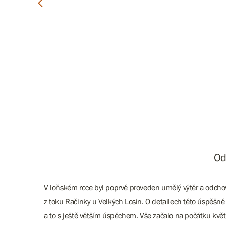
Od
V loňském roce byl poprvé proveden umělý výtěr a odcho
z toku Račinky u Velkých Losin. O detailech této úspěšné
a to s ještě větším úspěchem. Vše začalo na počátku květn