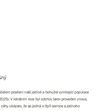
šný
 účelem posílení naší jediné a bohužel vymírající populace
/2025). V letošním roce byl odchov larev proveden znova,
 záhy ukázalo, že se jedná o čtyři samice a jednoho