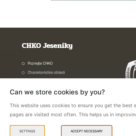
CHKO Jeseníky
Poznejte CHKO
Charakteristika oblasti
Ochrana přírody
Can we store cookies by you?
Potřebuji vyřídit
Aktuality a akce
This website uses cookies to ensure you get the best e
Kontakty
pages are visited most often. This helps us in improvi
SETTINGS
ACCEPT NECESSARY