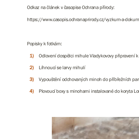
Odkaz na článek v časopise Ochrana přírody:
https://www.casopis.ochranaprirody.cz/vyzkum-a-doku
Popisky k fotkám:
Odlovení dospělci mihule Vladykovovy připravení 
Líhnoucí se larvy mihulí
Vypouštění odchovaných minoh do příbřežních part
Plovoucí boxy s minohami instalované do koryta 