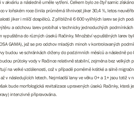
i v akváriu a následně uměle vytřeni. Celkem bylo ze čtyř samic získáno
ímco v loňském roce činila průměrná líhnivost jiker 30,4 %, letos neuvěřit
sti jiker i mlíčí dospělců. Z přibližně 6 600 vylíhlých larev se jich pod
ces výtěru a odchovu larev probíhal v technicky jednoduchých podmínk
mm vypuštěna do různých úseků Račinky. Množství vypuštěných larev byl
OSA GAMA), jež se pro odchov mladých minoh v kontrolovaných podmínkác
Larvy budou ve schránkách drženy do podzimních měsíců a následně po k
udou průtoky vody v Račince relativně stabilní, zejména bez velkých p
ují na velké vzdálenosti, což v případě poměrně krátké a silně migra
až v následujících letech. Nejmladší larvy ve věku 0+ a 1+ jsou totiž 
šak bude morfologická revitalizace upravených úseků Račinky, která 
Moravy) intenzivně připravována.