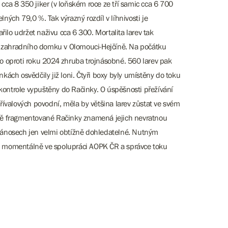
 cca 8 350 jiker (v loňském roce ze tří samic cca 6 700
elných 79,0 %. Tak výrazný rozdíl v líhnivosti je
ařilo udržet naživu cca 6 300. Mortalita larev tak
ách zahradního domku v Olomouci-Hejčíně. Na počátku
o oproti roku 2024 zhruba trojnásobné. 560 larev pak
h osvědčily již loni. Čtyři boxy byly umístěny do toku
ontrole vypuštěny do Račinky. O úspěšnosti přežívání
řívalových povodní, měla by většina larev zůstat ve svém
čně fragmentované Račinky znamená jejich nevratnou
v nánosech jen velmi obtížně dohledatelné. Nutným
je momentálně ve spolupráci AOPK ČR a správce toku