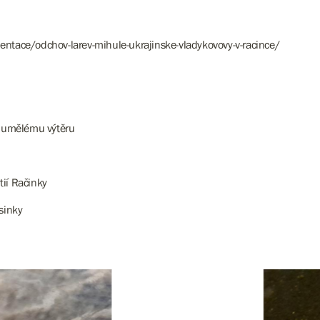
mentace/odchov-larev-mihule-ukrajinske-vladykovovy-v-racince/
k umělému výtěru
ií Račinky
Losinky