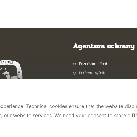
Agentura ochrany 
Poznávám přírodu
Potřebuji vyřídit
Chráníme přírodu a krajinu
Pečujeme o přírodu a krajinu
Dokumentujeme přírodu
xperience. Technical cookies ensure that the website displa
O nás
ng our website services. We need your consent to store dif