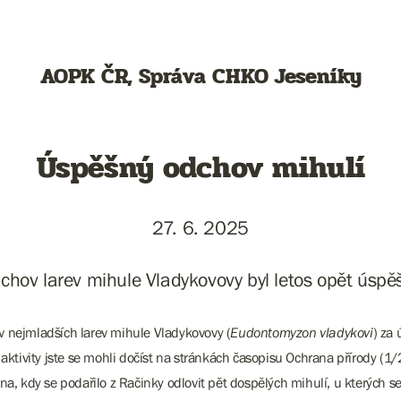
AOPK ČR, Správa CHKO Jeseníky
Úspěšný odchov mihulí
27. 6. 2025
chov larev mihule Vladykovovy byl letos opět úspě
v nejmladších larev mihule Vladykovovy (
Eudontomyzon vladykovi
) za
 aktivity jste se mohli dočíst na stránkách časopisu Ochrana přírody (1
a, kdy se podařilo z Račinky odlovit pět dospělých mihulí, u kterých se