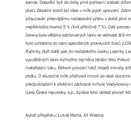
samce. Dospělci byli do doby plné pohlavní zralosti držen
jiker). Zásadní rozdíl byl však v míře jejich oplození. Zat
přisuzován přesnějšímu načasování výtěru v době plné zralo
nepřekročila hranici 5 % (loni přibližně 7 %). Celý pro
června byla většina odchovaných larev ve velikosti 8-9 
bylo umístěno do osmi speciálních plovoucích boxů (LOS
Račinky, čtyři další pak do nedalekého úseku Losinky. 
vypuštěných larev rozhodne zejména letošní léto. Pokud b
mateřském toku. Během povodní totiž mladé minohy drift
ztrátu. O skutečné míře přežívaní minoh se však dozvíme 
předpokladem k efektivní záchraně mihule Vladykovovy v
(Lesy České republiky, s.p., Správa toků oblast povodí 
Autoři příspěvku: Lukáš Merta, Jiří Křesina