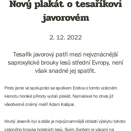
Nový plakát o tesaříkovi
javorovém
2. 12. 2022
Tesařík javorový patří mezi nejvznácnější
saproxylické brouky lesů střední Evropy, není
však snadné jej spatřit.
Proto jsme ve spolupráci se spolkem Erebia o tomto vzácném
klenotu horské přírody vydali plakát. Namaloval ho dnes již
všeobecně známý malíř Adam Kašpar.
Hrubý Jeseník byl a stále je nejvýznamnější oblastí výskytu tohoto
vzácného brouka horských lesů. Svým životem je vázaný na