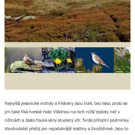
Nejvyšší jesenické vrcholy a hřebeny jsou holé, bez lesa, proto se
jim také říká horské hole. Vládnou na nich nižší teploty než v
nížinách a často fouká silný studený vítr. Tvrdé přírodní podmínky
dlouhodobě přežijí jen nejodolnější rostliny a živočichové. Jsou to