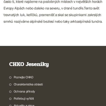
často ti, které najdeme na podobných místech v největších horách
Evropy Alpách nebo daleko na severu, v drsné tundře.Tento svět
travnatých luk, keříčků, pramenišť a skal se skupinkami zakrslých
smrků nazýváme alpínské bezlesí nebo taky arktoalpínská tundra.
CHKO Jeseníky
Poznejte CHKO
Charakteristika oblasti
Ochrana přírody
Potřebuji vyřídit
Aktuality a akce