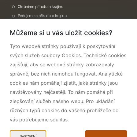
Chráníme přírodu a krajinu
Pečujeme o přírodu a krajinu
Dokumentujeme přírodu
Můžeme si u vás uložit cookies?
O nás
Tyto webové stránky používají k poskytování
svých služeb soubory Cookies. Technické cookies
zajišťují, aby se webové stránky zobrazovaly
správně, bez nich nemohou fungovat. Analytické
cookies nám pomáhají zjistit, jaké stránky jsou
navštěvovány nejčastěji. To nám pomáhá při
zlepšování služeb našeho webu. Pro ukládání
různých typů cookies do vašeho prohlížeče od
vás potřebujeme souhlas.
Mapa webu
Prohlášení o přístupnosti
NASTAVENÍ