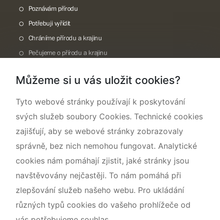
Poznávám přírodu
Potřebuji vyřídit
Chráníme přírodu a krajinu
Pečujeme o přírodu a krajinu
Dokumentujeme přírodu
Můžeme si u vás uložit cookies?
O nás
Tyto webové stránky používají k poskytování
svých služeb soubory Cookies. Technické cookies
zajišťují, aby se webové stránky zobrazovaly
správně, bez nich nemohou fungovat. Analytické
cookies nám pomáhají zjistit, jaké stránky jsou
navštěvovány nejčastěji. To nám pomáhá při
zlepšování služeb našeho webu. Pro ukládání
různých typů cookies do vašeho prohlížeče od
vás potřebujeme souhlas.