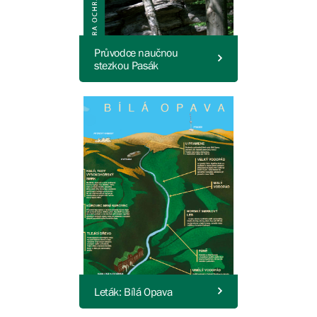
Průvodce naučnou
stezkou Pasák
Leták: Bílá Opava