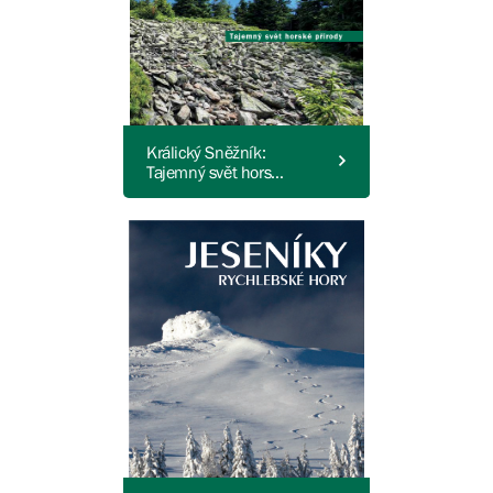
Králický Sněžník:
Tajemný svět horské
přírody