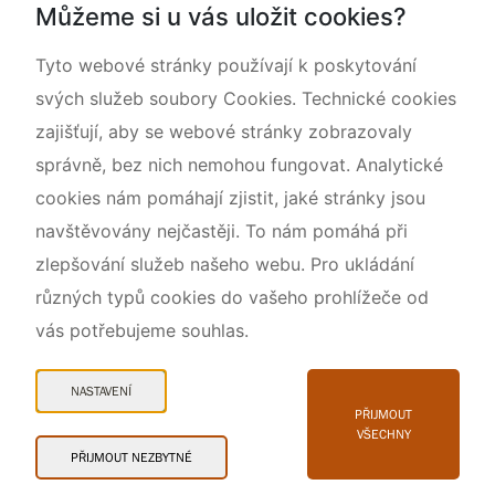
Můžeme si u vás uložit cookies?
O nás
Tyto webové stránky používají k poskytování
svých služeb soubory Cookies. Technické cookies
zajišťují, aby se webové stránky zobrazovaly
správně, bez nich nemohou fungovat. Analytické
cookies nám pomáhají zjistit, jaké stránky jsou
navštěvovány nejčastěji. To nám pomáhá při
zlepšování služeb našeho webu. Pro ukládání
různých typů cookies do vašeho prohlížeče od
vás potřebujeme souhlas.
Mapa webu
Prohlášení o přístupnosti
NASTAVENÍ
Cookies
PŘIJMOUT
VŠECHNY
Snadné čtení
PŘIJMOUT NEZBYTNÉ
© 2026 AOPK ČR