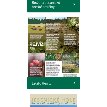
Brožura: Jesenické
horské smrčiny
Leták: Rejvíz