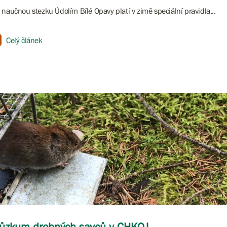
 naučnou stezku Údolím Bílé Opavy platí v zimě speciální pravidla...
Celý článek
ůzkum drobných savců v CHKOJ