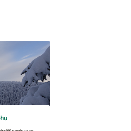
ěhu
ejvyšší prosincovou