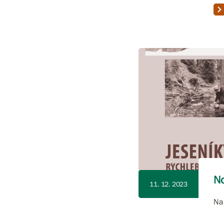
No
11. 12. 2023
Na 