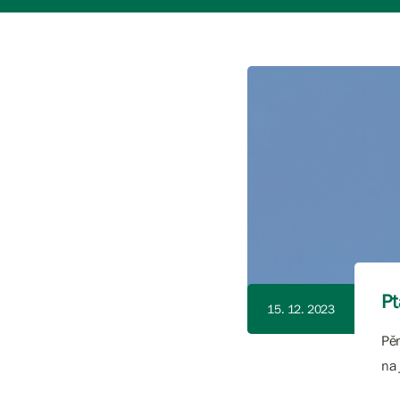
Pt
15. 12. 2023
Pěn
na 