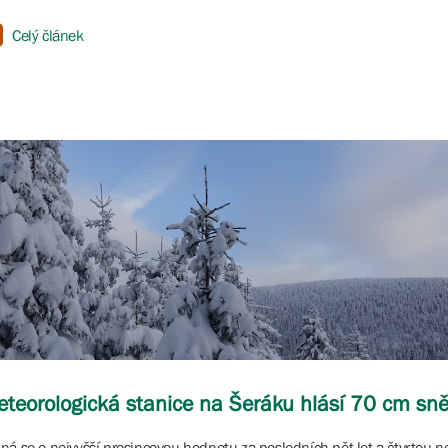
Celý článek
teorologická stanice na Šeráku hlásí 70 cm sn
ná se o nejvyšší prosincovou hodnotu za posledních pět let a čtvrtou n