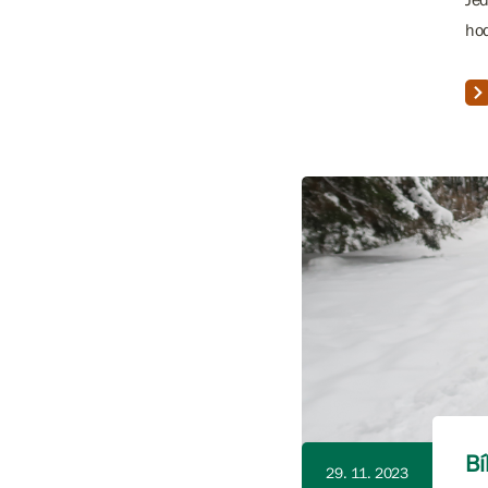
hod
Bí
29. 11. 2023