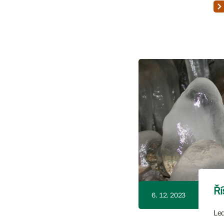
Ří
6. 12. 2023
Led