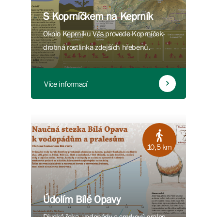
S Koprníčkem na Keprník
Okolo Keprníku Vás provede Koprníček-
drobná rostlinka zdejších hřebenů.
Více informací
10,5 km
Údolím Bílé Opavy
Divoká řeka, vodopády a smrkový prales.