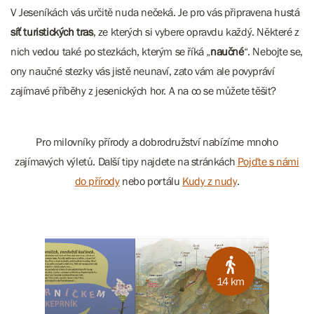
V Jeseníkách vás určitě nuda nečeká. Je pro vás připravena hustá
síť turistických tras
, ze kterých si vybere opravdu každý. Některé z
nich vedou také po stezkách, kterým se říká „
naučné
“. Nebojte se,
ony naučné stezky vás jistě neunaví, zato vám ale povypráví
zajímavé příběhy z jesenických hor. A na co se můžete těšit?
Pro milovníky přírody a dobrodružství nabízíme mnoho
zajímavých výletů. Další tipy najdete na stránkách
Pojďte s námi
do přírody
nebo portálu
Kudy z nudy
.
14 km