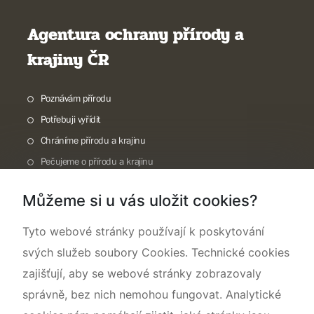
Agentura ochrany přírody a
krajiny ČR
Poznávám přírodu
Potřebuji vyřídit
Chráníme přírodu a krajinu
Pečujeme o přírodu a krajinu
Dokumentujeme přírodu
Můžeme si u vás uložit cookies?
O nás
Tyto webové stránky používají k poskytování
svých služeb soubory Cookies. Technické cookies
zajišťují, aby se webové stránky zobrazovaly
správně, bez nich nemohou fungovat. Analytické