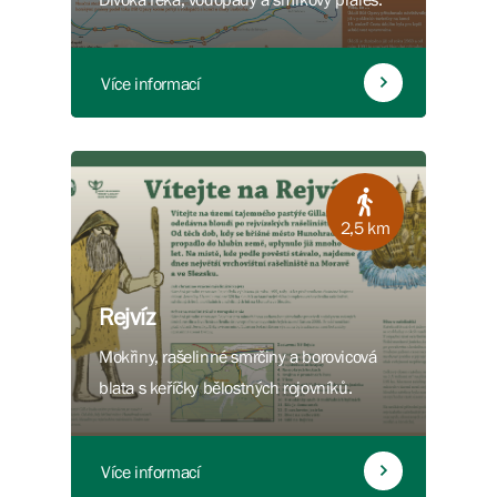
Více informací
2,5 km
Rejvíz
Mokřiny, rašelinné smrčiny a borovicová
blata s keříčky bělostných rojovníků.
Více informací